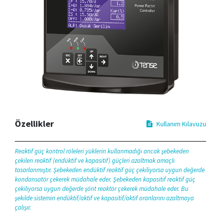
Özellikler
Kullanım Kılavuzu
Reaktif güç kontrol röleleri yüklerin kullanmadığı ancak şebekeden
çekilen reaktif (endüktif ve kapasitif) güçleri azaltmak amaçlı
tasarlanmıştır. Şebekeden endüktif reaktif güç çekiliyorsa uygun değerde
kondansatör çekerek müdahale eder. Şebekeden kapasitif reaktif güç
çekiliyorsa uygun değerde şönt reaktör çekerek müdahale eder. Bu
şekilde sistemin endüktif/aktif ve kapasitif/aktif oranlarını azaltmaya
çalışır.