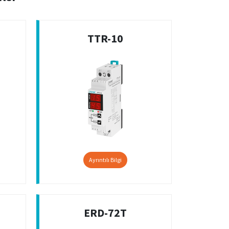
TTR-10
Ayrıntılı Bilgi
ERD-72T