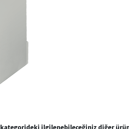
kategorideki ilgilenebileceğiniz diğer ürü