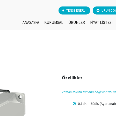
TENSE ENERJİ
ÜRÜN DO
ANASAYFA
KURUMSAL
ÜRÜNLER
FİYAT LİSTESİ
Özellikler
Zaman röleleri zamana bağlı kontrol ger
0,1dk. – 60dk. (Ayarlanabi