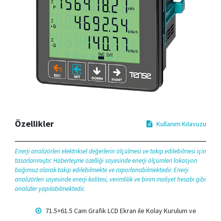
Özellikler
Kullanım Kılavuzu
Enerji analizörleri elektriksel değerlerin ölçülmesi ve takip edilebilmesi için
tasarlanmıştır. Haberleşme özelliği sayesinde enerji ölçümleri lokasyon
bağımsız olarak takip edilebilmekte ve raporlanabilmektedir. Enerji
analizörleri sayesinde enerji kalitesi, verimlilik ve birim maliyet hesabı gibi
analizler yapılabilmektedir.
71.5×61.5 Cam Grafik LCD Ekran ile Kolay Kurulum ve