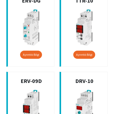
ERV-DG
TTR-10
Ayrıntılı Bilgi
Ayrıntılı Bilgi
ERV-09D
DRV-10