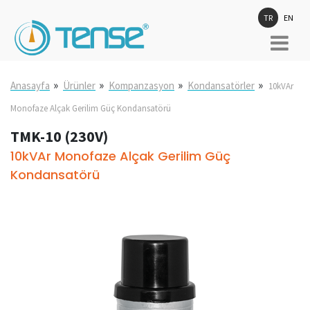
TR
EN
»
»
»
»
Anasayfa
Ürünler
Kompanzasyon
Kondansatörler
10kVAr
Monofaze Alçak Gerilim Güç Kondansatörü
TMK-10 (230V)
10kVAr Monofaze Alçak Gerilim Güç
Kondansatörü