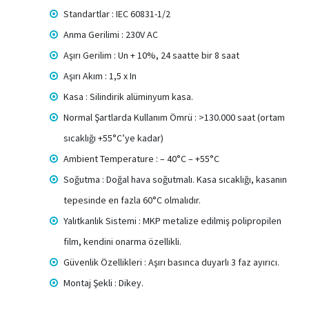
Standartlar : IEC 60831-1/2
Anma Gerilimi : 230V AC
Aşırı Gerilim : Un + 10%, 24 saatte bir 8 saat
Aşırı Akım : 1,5 x In
Kasa : Silindirik alüminyum kasa.
Normal Şartlarda Kullanım Ömrü : >130.000 saat (ortam
sıcaklığı +55°C’ye kadar)
Ambient Temperature : – 40°C – +55°C
Soğutma : Doğal hava soğutmalı. Kasa sıcaklığı, kasanın
tepesinde en fazla 60°C olmalıdır.
Yalıtkanlık Sistemi : MKP metalize edilmiş polipropilen
film, kendini onarma özellikli.
Güvenlik Özellikleri : Aşırı basınca duyarlı 3 faz ayırıcı.
Montaj Şekli : Dikey.