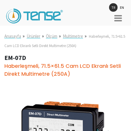
TR
EN
»
»
»
»
Anasayfa
Ürünler
Ölçüm
Multimetre
Haberleşmeli, 71.5×61.5
Cam LCD Ekranlı Setli Direkt Multimetre (250A)
EM-07D
Haberleşmeli, 71.5×61.5 Cam LCD Ekranlı Setli
Direkt Multimetre (250A)